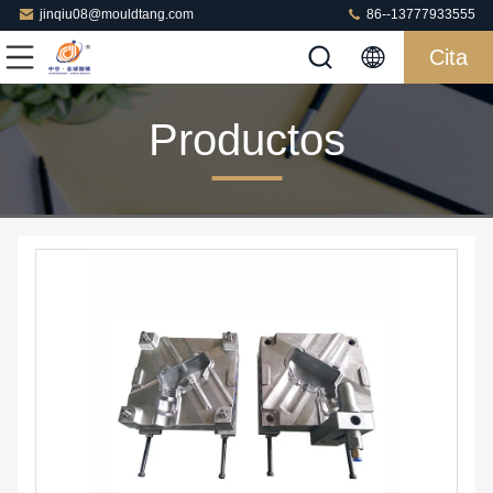
jinqiu08@mouldtang.com
86--13777933555
Cita
Productos