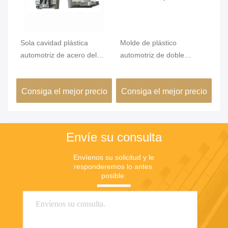
Sola cavidad plástica
Molde de plástico
cu
0m
automotriz de acero del
automotriz de doble
de
moldeo a presión S136
cavidad P20 en máquina
au
r
de soplado
má
io
Consiga el mejor precio
Consiga el mejor precio
C
Envíe su consulta
Envíenos su solicitud y le 
responderemos lo antes 
posible.