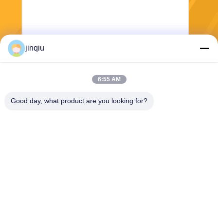
jinqiu
Envío
6:55 AM
Good day, what product are you looking for?
Yuyao Jinqiu Plastic Mould Co., Ltd.
jinqiu08@mouldtang.com
86--13777933555
pueblo de tangjiazha, calle d
itang, ciudad de yuyao, zheji
ang, China