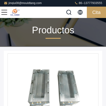
jinqiu08@mouldtang.com
86--13777933555
Cita
Productos