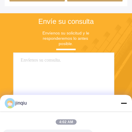
Envíe su consulta
Envíenos su solicitud y le 
responderemos lo antes 
posible.
jinqiu
Envío
4:02 AM