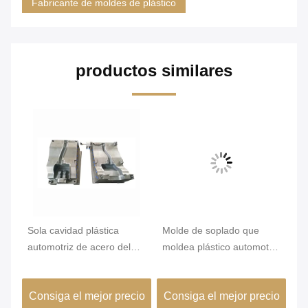
Fabricante de moldes de plástico
productos similares
Sola cavidad plástica
Molde de soplado que
Mo
0m
automotriz de acero del
moldea plástico automotriz
au
moldeo a presión S136
del HDPE para el envase
ca
r
del agua del PE
de
io
Consiga el mejor precio
Consiga el mejor precio
C