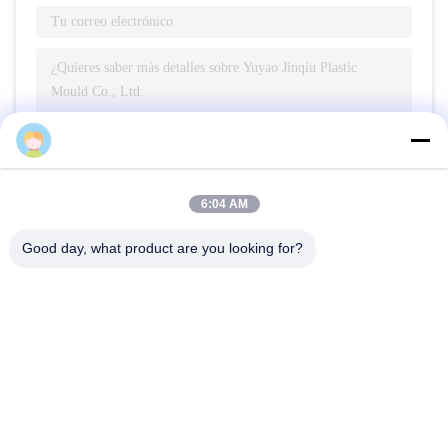
Envío
6:04 AM
Good day, what product are you looking for?
Yuyao Jinqiu Plastic Mould Co., Ltd.
jinqiu08@mouldtang.com
86--13777933555
pueblo de tangjiazha, calle d
itang, ciudad de yuyao, zheji