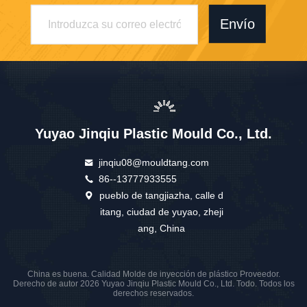
Envío
Yuyao Jinqiu Plastic Mould Co., Ltd.
jinqiu08@mouldtang.com
86--13777933555
pueblo de tangjiazha, calle d
itang, ciudad de yuyao, zheji
ang, China
China es buena. Calidad Molde de inyección de plástico Proveedor.
Derecho de autor 2026 Yuyao Jinqiu Plastic Mould Co., Ltd. Todo. Todos los
derechos reservados.