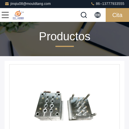
jinqiu08@mouldtang.com
86--13777933555
Cita
Productos