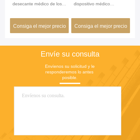
desecante médico de los
dispositivo médico
ma
PP del moldeo por
German2344 para el
in
inyección de 32m m
casquillo anti redondo de
ca
io
Consiga el mejor precio
Consiga el mejor precio
C
la prueba del PE
Envíe su consulta
Envíenos su solicitud y le 
responderemos lo antes 
posible.