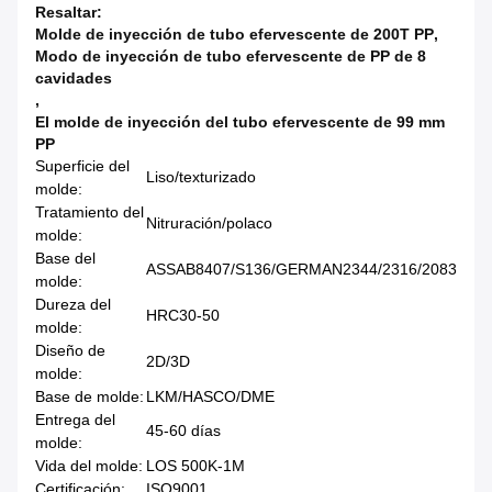
Resaltar:
Molde de inyección de tubo efervescente de 200T PP
,
Modo de inyección de tubo efervescente de PP de 8
cavidades
,
El molde de inyección del tubo efervescente de 99 mm
PP
Superficie del
Liso/texturizado
molde:
Tratamiento del
Nitruración/polaco
molde:
Base del
ASSAB8407/S136/GERMAN2344/2316/2083
molde:
Dureza del
HRC30-50
molde:
Diseño de
2D/3D
molde:
Base de molde:
LKM/HASCO/DME
Entrega del
45-60 días
molde:
Vida del molde:
LOS 500K-1M
Certificación:
ISO9001