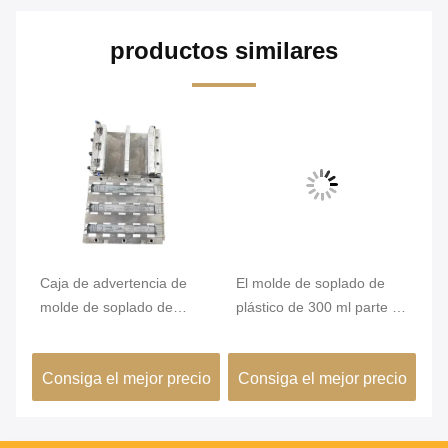
productos similares
de
Caja de advertencia de
El molde de soplado de
mo
molde de soplado de
plástico de 300 ml parte el
ai
l
plástico de 3 cavidades
molde principal P20 en la
de
de
Molde de botella de
máquina de soplado
2c
io
Consiga el mejor precio
Consiga el mejor precio
C
plástico Corredor frío
ma