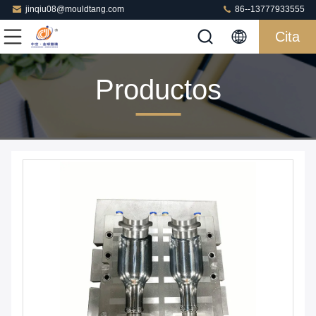
jinqiu08@mouldtang.com
86--13777933555
Cita
Productos