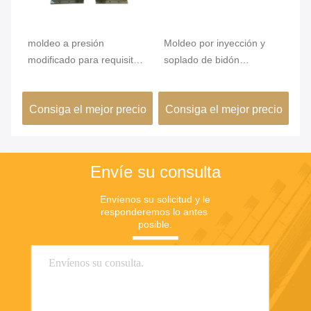
El v
moldeo a presión
Moldeo por inyección y
Mo
os
modificado para requisitos
soplado de bidón
pe
particulares 1cavity del
personalizado Alum7075
un
corredor frío del moldeo
3L
en
io
Consiga el mejor precio
Consiga el mejor precio
C
or
por insuflación de aire
comprimido del bidón
Envíe su consulta
Envíenos su solicitud y le 
responderemos lo antes 
posible.