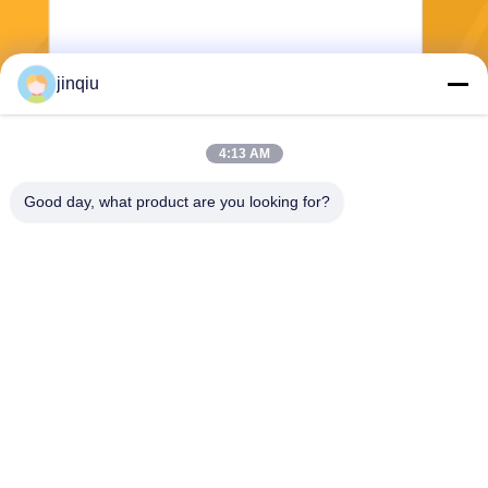
jinqiu
Envío
4:13 AM
Good day, what product are you looking for?
Yuyao Jinqiu Plastic Mould Co., Ltd.
jinqiu08@mouldtang.com
86--13777933555
pueblo de tangjiazha, calle d
itang, ciudad de yuyao, zheji
ang, China