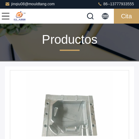
jinqiu08@mouldtang.com
86--13777933555
Cita
Productos