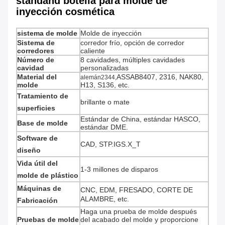
standand botella para molde de
inyección cosmética
sistema de molde
Molde de inyección
Sistema de
corredor frío, opción de corredor
corredores
caliente
Número de
8 cavidades, múltiples cavidades
cavidad
personalizadas
Material del
ASSAB8407, 2316, NAK80,
alemán2344,
molde
H13, S136, etc.
Tratamiento de
brillante o mate
superficies
Estándar de China, estándar HASCO,
Base de molde
estándar DME.
Software de
CAD, STP.IGS.X_T
diseño
Vida útil del
1-3 millones de disparos
molde de plástico
Máquinas de
CNC, EDM, FRESADO, CORTE DE
ALAMBRE, etc.
Fabricación
Haga una prueba de molde después
Pruebas de molde
del acabado del molde y proporcione