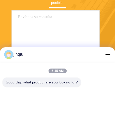
posible.
jinqiu
Envío
6:45 AM
Good day, what product are you looking for?
Yuyao Jinqiu Plastic Mould Co., Ltd.
jinqiu08@mouldtang.com