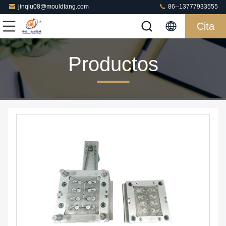
jinqiu08@mouldtang.com
86--13777933555
Cita
Productos