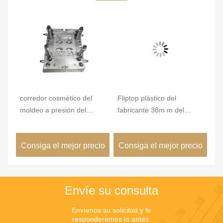
corredor cosmético del
Fliptop plástico del
Mo
moldeo a presión del
fabricante 38m m del
ca
dibujo del acero STP del
moldeo por inyección
de
moldeo a presión 200ml
8cavity para la botella
pr
io
Consiga el mejor precio
Consiga el mejor precio
C
ca
Envíe su consulta
Envíenos su solicitud y le 
responderemos lo antes 