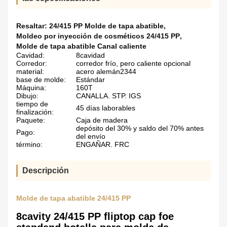
Resaltar:
24/415 PP Molde de tapa abatible
,
Moldeo por inyección de cosméticos 24/415 PP
,
Molde de tapa abatible Canal caliente
Cavidad:
8cavidad
Corredor:
corredor frío, pero caliente opcional
material:
acero alemán2344
base de molde:
Estándar
Máquina:
160T
Dibujo:
CANALLA. STP. IGS
tiempo de
45 días laborables
finalización:
Paquete:
Caja de madera
depósito del 30% y saldo del 70% antes
Pago:
del envío
término:
ENGAÑAR. FRC
Descripción
Molde de tapa abatible 24/415 PP
8cavity 24/415 PP fliptop cap foe