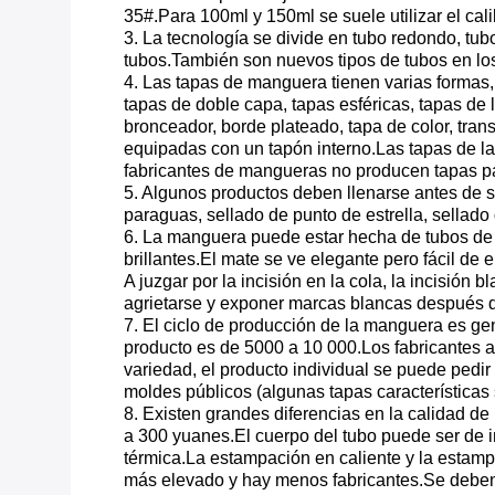
35#.Para 100ml y 150ml se suele utilizar el cal
3. La tecnología se divide en tubo redondo, tu
tubos.También son nuevos tipos de tubos en los
4. Las tapas de manguera tienen varias formas,
tapas de doble capa, tapas esféricas, tapas de
bronceador, borde plateado, tapa de color, trans
equipadas con un tapón interno.Las tapas de l
fabricantes de mangueras no producen tapas p
5. Algunos productos deben llenarse antes de se
paraguas, sellado de punto de estrella, sellado 
6. La manguera puede estar hecha de tubos de c
brillantes.El mate se ve elegante pero fácil de 
A juzgar por la incisión en la cola, la incisión 
agrietarse y exponer marcas blancas después d
7. El ciclo de producción de la manguera es gen
producto es de 5000 a 10 000.Los fabricantes 
variedad, el producto individual se puede ped
moldes públicos (algunas tapas características
8. Existen grandes diferencias en la calidad de 
a 300 yuanes.El cuerpo del tubo puede ser de im
térmica.La estampación en caliente y la estampac
más elevado y hay menos fabricantes.Se deben s