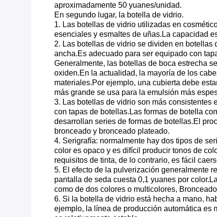
aproximadamente 50 yuanes/unidad.
En segundo lugar, la botella de vidrio.
1. Las botellas de vidrio utilizadas en cosmétic
esenciales y esmaltes de uñas.La capacidad es
2. Las botellas de vidrio se dividen en botella
ancha.Es adecuado para ser equipado con tapas 
Generalmente, las botellas de boca estrecha s
oxiden.En la actualidad, la mayoría de los ca
materiales.Por ejemplo, una cubierta debe estar 
más grande se usa para la emulsión más espes
3. Las botellas de vidrio son más consistentes 
con tapas de botellas.Las formas de botella co
desarrollan series de formas de botellas.El proc
bronceado y bronceado plateado.
4. Serigrafía: normalmente hay dos tipos de serig
color es opaco y es difícil producir tonos de col
requisitos de tinta, de lo contrario, es fácil cae
5. El efecto de la pulverización generalmente re
pantalla de seda cuesta 0,1 yuanes por color.La
como de dos colores o multicolores, Bronceado 
6. Si la botella de vidrio está hecha a mano, 
ejemplo, la línea de producción automática es 