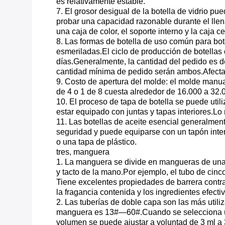
es relativamente estable.
7. El grosor desigual de la botella de vidrio pu
probar una capacidad razonable durante el llen
una caja de color, el soporte interno y la caja 
8. Las formas de botella de uso común para bote
esmeriladas.El ciclo de producción de botellas 
días.Generalmente, la cantidad del pedido es de
cantidad mínima de pedido serán ambos.Afecta
9. Costo de apertura del molde: el molde manu
de 4 o 1 de 8 cuesta alrededor de 16.000 a 32.
10. El proceso de tapa de botella se puede util
estar equipado con juntas y tapas interiores.Lo 
11. Las botellas de aceite esencial generalment
seguridad y puede equiparse con un tapón inte
o una tapa de plástico.
tres, manguera
1. La manguera se divide en mangueras de una c
y tacto de la mano.Por ejemplo, el tubo de cinc
Tiene excelentes propiedades de barrera contra 
la fragancia contenida y los ingredientes efecti
2. Las tuberías de doble capa son las más util
manguera es 13#—60#.Cuando se selecciona una 
volumen se puede ajustar a voluntad de 3 ml a