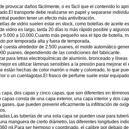
ede provocar daños fácilmente, o es fácil que el contenido lo ap
ado.El transporte debe realizarse en papel y separarse indivi
central pueden tener un efecto más antivibración.
llas de vidrio suelen estar en stock, como botellas de aceite es
de vidrio es largo, tarda 20 días lo más rápido posible y alguno
 5.000 a 10.000.Cuanto más pequeño sea el tipo de botella, mayo
do por temporada alta y fuera de temporada.
al cuesta alrededor de 2.500 yuanes, el molde automático gene
000 yuanes, dependiendo de las condiciones del fabricante.
izar para letras electroquímicas de aluminio, bronceado y línea
mejor es utilizar láminas sensibles a la presión para mejorar el 
e están hechas de color marrón o mate y coloreado, lo que puede
rior o un cuentagotas.El frasco de perfume suele estar equipad
apa, dos capas y cinco capas, que son diferentes en términos 
o capas consta de una capa exterior, una capa interior y dos ca
gases, que pueden prevenir eficazmente la infiltración de oxígen
vos.
izadas.Las tuberías de una sola capa se pueden usar para tuberí
manguera de cierto diámetro, las diferentes longitudes indican
 360 ml.Para ser hermoso y coordinado, el calibre por debajo 