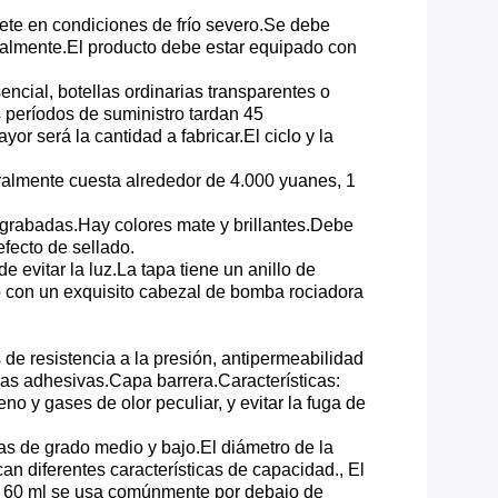
riete en condiciones de frío severo.Se debe
dualmente.El producto debe estar equipado con
encial, botellas ordinarias transparentes o
s períodos de suministro tardan 45
r será la cantidad a fabricar.El ciclo y la
ralmente cuesta alrededor de 4.000 yuanes, 1
s grabadas.Hay colores mate y brillantes.Debe
efecto de sellado.
 evitar la luz.La tapa tiene un anillo de
o con un exquisito cabezal de bomba rociadora
de resistencia a la presión, antipermeabilidad
pas adhesivas.Capa barrera.Características:
o y gases de olor peculiar, y evitar la fuga de
as de grado medio y bajo.El diámetro de la
 diferentes características de capacidad., El
de 60 ml se usa comúnmente por debajo de