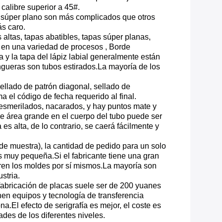
calibre superior a 45#.
bo súper plano son más complicados que otros
ás caro.
altas, tapas abatibles, tapas súper planas,
r en una variedad de procesos , Borde
a y la tapa del lápiz labial generalmente están
gueras son tubos estirados.La mayoría de los
sellado de patrón diagonal, sellado de
a el código de fecha requerido al final.
 esmerilados, nacarados, y hay puntos mate y
 de área grande en el cuerpo del tubo puede ser
 es alta, de lo contrario, se caerá fácilmente y
 de muestra), la cantidad de pedido para un solo
 muy pequeña.Si el fabricante tiene una gran
bren los moldes por sí mismos.La mayoría son
stria.
e fabricación de placas suele ser de 200 yuanes
enen equipos y tecnología de transferencia
a.El efecto de serigrafía es mejor, el coste es
des de los diferentes niveles.