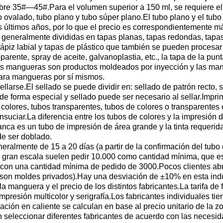
ibre 35#—45#.Para el volumen superior a 150 ml, se requiere el 
bo ovalado, tubo plano y tubo súper plano.El tubo plano y el tu
 últimos años, por lo que el precio es correspondientemente m
 generalmente divididas en tapas planas, tapas redondas, tapas 
 lápiz labial y tapas de plástico que también se pueden procesa
parente, spray de aceite, galvanoplastia, etc., la tapa de la punt
as mangueras son productos moldeados por inyección y las man
ara mangueras por sí mismos.
llarse.El sellado se puede dividir en: sellado de patrón recto, 
de forma especial y sellado puede ser necesario al sellar.Imprim
olores, tubos transparentes, tubos de colores o transparentes
ensuciar.La diferencia entre los tubos de colores y la impresión
blanca es un tubo de impresión de área grande y la tinta requerida
e ser doblado.
eralmente de 15 a 20 días (a partir de la confirmación del tubo
a gran escala suelen pedir 10.000 como cantidad mínima, que es
ir con una cantidad mínima de pedido de 3000.Pocos clientes a
 son moldes privados).Hay una desviación de ±10% en esta indu
la manguera y el precio de los distintos fabricantes.La tarifa d
presión multicolor y serigrafía.Los fabricantes individuales ti
ión en caliente se calculan en base al precio unitario de la zon
eleccionar diferentes fabricantes de acuerdo con las necesida