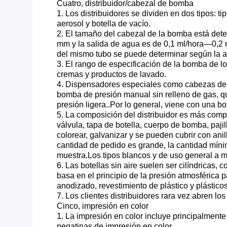
Cuatro, distribuidor/cabezal de bomba
1. Los distribuidores se dividen en dos tipos: t
aerosol y botella de vacío.
2. El tamaño del cabezal de la bomba está dete
mm y la salida de agua es de 0,1 ml/hora—0,2 m
del mismo tubo se puede determinar según la alt
3. El rango de especificación de la bomba de lo
cremas y productos de lavado.
4. Dispensadores especiales como cabezas de
bomba de presión manual sin relleno de gas, qu
presión ligera..Por lo general, viene con una 
5. La composición del distribuidor es más compli
válvula, tapa de botella, cuerpo de bomba, pajil
colorear, galvanizar y se pueden cubrir con a
cantidad de pedido es grande, la cantidad míni
muestra.Los tipos blancos y de uso general a 
6. Las botellas sin aire suelen ser cilíndrica
basa en el principio de la presión atmosférica 
anodizado, revestimiento de plástico y plástico
7. Los clientes distribuidores rara vez abren l
Cinco, impresión en color
1. La impresión en color incluye principalmente
pegatinas de impresión en color.