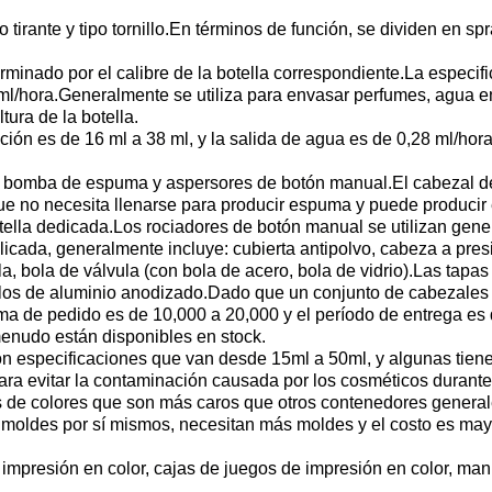
ipo tirante y tipo tornillo.En términos de función, se dividen en 
rminado por el calibre de la botella correspondiente.La especif
l/hora.Generalmente se utiliza para envasar perfumes, agua en 
ura de la botella.
ción es de 16 ml a 38 ml, y la salida de agua es de 0,28 ml/hor
 bomba de espuma y aspersores de botón manual.El cabezal d
e no necesita llenarse para producir espuma y puede producir 
botella dedicada.Los rociadores de botón manual se utilizan ge
cada, generalmente incluye: cubierta antipolvo, cabeza a presión,
la, bola de válvula (con bola de acero, bola de vidrio).Las tapas
nillos de aluminio anodizado.Dado que un conjunto de cabezale
ma de pedido es de 10,000 a 20,000 y el período de entrega es
menudo están disponibles en stock.
s, con especificaciones que van desde 15ml a 50ml, y algunas ti
para evitar la contaminación causada por los cosméticos durante
s de colores que son más caros que otros contenedores generale
os moldes por sí mismos, necesitan más moldes y el costo es may
 impresión en color, cajas de juegos de impresión en color, manu