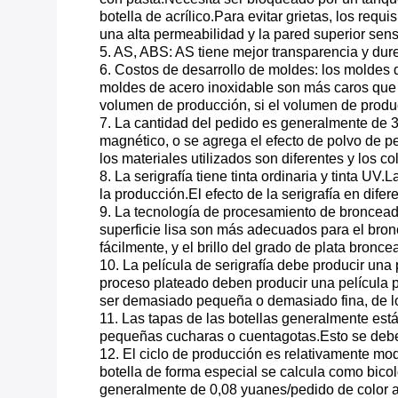
botella de acrílico.Para evitar grietas, los req
una alta permeabilidad y la pared superior sens
5. AS, ABS: AS tiene mejor transparencia y du
6. Costos de desarrollo de moldes: los moldes 
moldes de acero inoxidable son más caros que 
volumen de producción, si el volumen de produc
7. La cantidad del pedido es generalmente de 30
magnético, o se agrega el efecto de polvo de pe
los materiales utilizados son diferentes y los c
8. La serigrafía tiene tinta ordinaria y tinta UV
la producción.El efecto de la serigrafía en difer
9. La tecnología de procesamiento de bronceado 
superficie lisa son más adecuados para el bron
fácilmente, y el brillo del grado de plata bronc
10. La película de serigrafía debe producir una 
proceso plateado deben producir una película po
ser demasiado pequeña o demasiado fina, de lo 
11. Las tapas de las botellas generalmente est
pequeñas cucharas o cuentagotas.Esto se debe 
12. El ciclo de producción es relativamente mode
botella de forma especial se calcula como bicolor 
generalmente de 0,08 yuanes/pedido de color a 