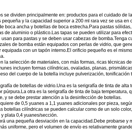
os se dividen principalmente en: productos para el cuidado de la
 pequeña y la capacidad superior a 200 ml rara vez se usa en 
s de boca ancha y botellas de boca estrecha.Para pastas sólida
de aluminio o plástico.Las tapas se pueden utilizar para efect
e usan para pastas y se deben usar cabezas de bomba.Tenga cuid
bezales de bomba están equipados con perlas de vidrio, que ge
equipada con un tapón interno.El orificio pequeño es el mismo qu
a.
en la selección de materiales, con más formas, ricas técnicas 
munes incluyen formas cilíndricas, ovaladas, planas, prismátic
eso del cuerpo de la botella incluye pulverización, tonificación t
rafía de botellas de vidrio.Una es la serigrafía de tinta de alta 
or púrpura.La otra es la serigrafía de tinta de baja temperatura,
rse, y se debe prestar atención a la desinfección de botellas.
quiere de 0,5 yuanes a 1,1 yuanes adicionales por pieza, según e
s botellas cilíndricas se pueden calcular como de un solo color,
y plata 0,4 yuanes/sección.
habrá una pequeña desviación en la capacidad.Debe probarse y 
más uniforme, pero el volumen de envío es relativamente grande 