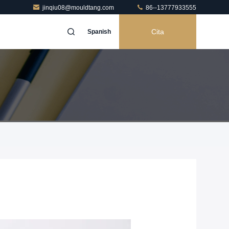
jinqiu08@mouldtang.com
86--13777933555
Cita
Spanish