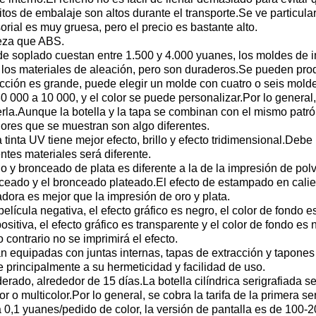
uisitos de embalaje son altos durante el transporte.Se ve partic
orial es muy gruesa, pero el precio es bastante alto.
reza que ABS.
de soplado cuestan entre 1.500 y 4.000 yuanes, los moldes de i
los materiales de aleación, pero son duraderos.Se pueden pro
ción es grande, puede elegir un molde con cuatro o seis moldes,
 000 a 10 000, y el color se puede personalizar.Por lo general,
rla.Aunque la botella y la tapa se combinan con el mismo patrón 
olores que se muestran son algo diferentes.
.La tinta UV tiene mejor efecto, brillo y efecto tridimensional.De
entes materiales será diferente.
y bronceado de plata es diferente a la de la impresión de polvo
ceado y el bronceado plateado.El efecto de estampado en calie
eadora es mejor que la impresión de oro y plata.
película negativa, el efecto gráfico es negro, el color de fondo 
sitiva, el efecto gráfico es transparente y el color de fondo es
contrario no se imprimirá el efecto.
án equipadas con juntas internas, tapas de extracción y tapon
principalmente a su hermeticidad y facilidad de uso.
rado, alrededor de 15 días.La botella cilíndrica serigrafiada se
o multicolor.Por lo general, se cobra la tarifa de la primera serigr
0,1 yuanes/pedido de color, la versión de pantalla es de 100-