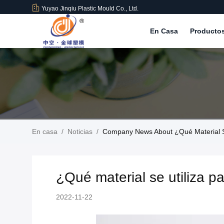
Yuyao Jinqiu Plastic Mould Co., Ltd.
En Casa
Producto
En casa
/
Noticias
/
Company News About ¿Qué Material Se
¿Qué material se utiliza p
2022-11-22