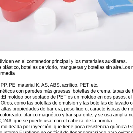
iden en el contenedor principal y los materiales auxiliares.
de plástico, botellas de vidrio, mangueras y botellas sin aire.Lo
termedia
r PP, PE, material K, AS, ABS, acrílico, PET, etc.
méticos con paredes más gruesas, botellas de crema, tapas de 
n;El moldeo por soplado de PET es un moldeo en dos pasos, el
Otros, como las botellas de emulsión y las botellas de lavado 
altas propiedades de barrera, peso ligero, características de no
coloreado, blanco magnético y transparente, y se usa ampliame
#, 24#, que se puede usar con el cabezal de la bomba.
lla moldeada por inyección, que tiene poca resistencia química.
nterno.El relleno no es fácil de llenar demasiado para evitar que