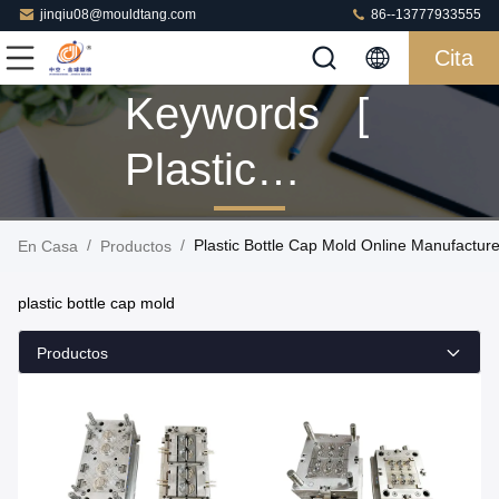
jinqiu08@mouldtang.com
86--13777933555
Cita
Keywords [
Plastic
Bottle Cap
/
/
Plastic Bottle Cap Mold Online Manufacture
En Casa
Productos
Mold ]
plastic bottle cap mold
Match 61
Productos
Productos