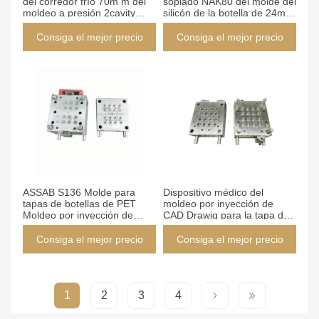
del corredor frío 70m m del
soplado NAK80 del molde del
moldeo a presión 2cavity
silicón de la botella de 24m
para el bidón 50L
m en buenas líneas que se
refrescan
Consiga el mejor precio
Consiga el mejor precio
ASSAB S136 Molde para
Dispositivo médico del
tapas de botellas de PET
moldeo por inyección de
Moldeo por inyección de
CAD Drawig para la tapa de
canal frío CAD
botella del ungüento
Consiga el mejor precio
Consiga el mejor precio
1
2
3
4